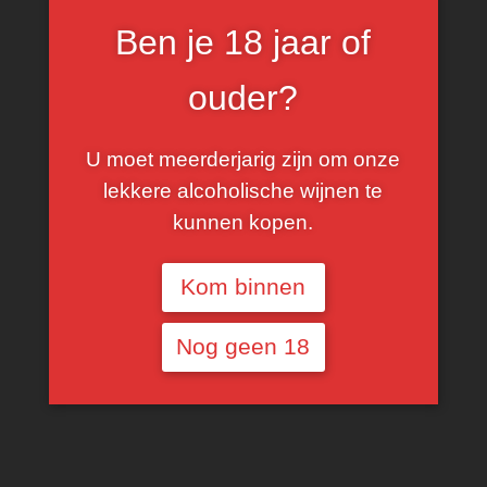
Ben je 18 jaar of
ouder?
U moet meerderjarig zijn om onze
lekkere alcoholische wijnen te
€
15,00
kunnen kopen.
Kom binnen
Champagne
Chardonnay (33%), Pinot Noir (34%), Pinot Meunier
Nog geen 18
(33%)
Voorlopig niet beschikbaar
SHARE THIS PRODUCT