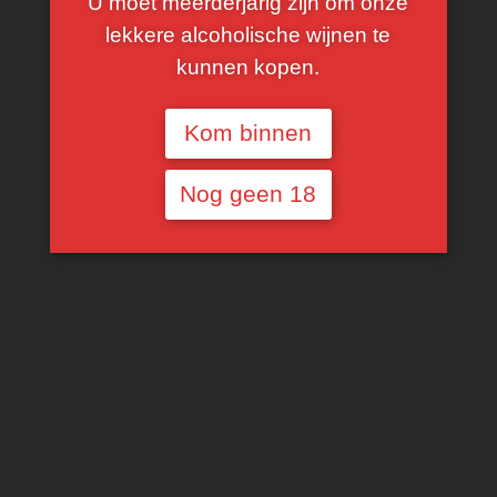
U moet meerderjarig zijn om onze
lekkere alcoholische wijnen te
kunnen kopen.
Kom binnen
€
13,74
Nog geen 18
2020, Languedoc
100% Chardonnay
TOEVOEGEN AAN WINKELWAGEN
SHARE THIS PRODUCT