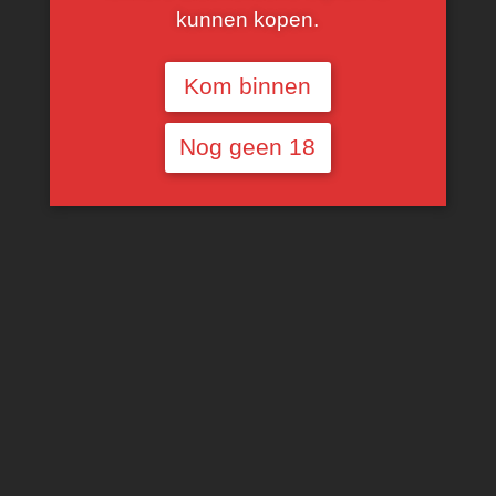
& kwaliteitsgarantie. Daarbij voorziet Walters’ Finest
kunnen kopen.
telkens
gratis levering
boven de €150
voor België
(€25 transportkost onder €150 aankoop) en met
Kom binnen
zorg behandeld door onze
erkennende
wijnkoerier.
Nog geen 18
Wij verkiezen kwaliteit boven alles. Een goede
wijnhandelaar zet zijn stempel op het leveren van
de
beste kwaliteit op alle niveaus
, of het nu
verborgen juweeltjes zijn of een Grand Chateaux.
Bij Walters’ Finest gaat het ons om de integriteit en
het oprecht behandelen van onze klanten op een
eerlijke manier. Wij gaan ons niet profileren als de
snelste wijnshop of de goedkoopste . . . wij willen
aanbieden wat de klant van ons verwacht, kwaliteit.
Dankzij
35 jaar ervaring
kan Walters’ Finest die
kwaliteit bij u thuis brengen.