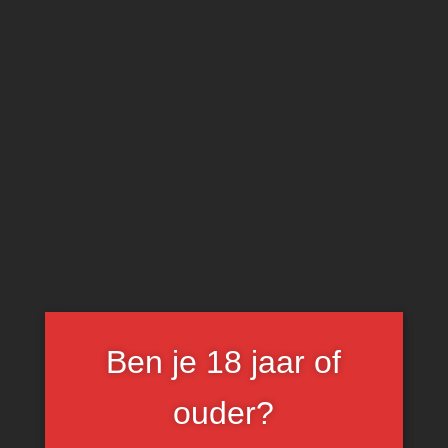
0
Château Rollan de
By Rosé
Ben je 18 jaar of
ouder?