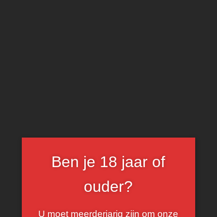
0
cabernet
sauvignon
FILTER
Ben je 18 jaar of
ouder?
U moet meerderjarig zijn om onze