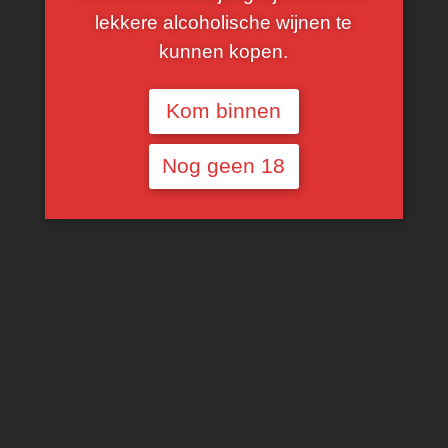
lekkere alcoholische wijnen te
kunnen kopen.
Kom binnen
Nog geen 18
Bodega Atamisque
Glenelly Lady May
Assemblage
Voorlopig niet
beschikbaar
Voorlopig niet
beschikbaar
€
15,00
€
15,00
MEER INFORMATIE
MEER INFORMATIE