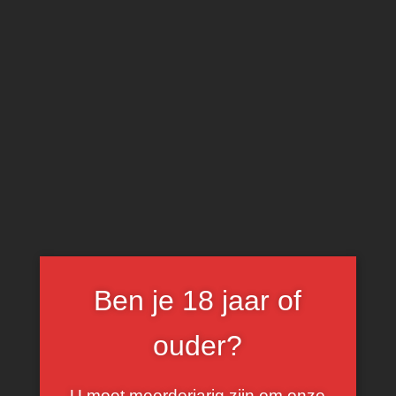
0
Château Rollan de
By Médoc
Ben je 18 jaar of
ouder?
U moet meerderjarig zijn om onze