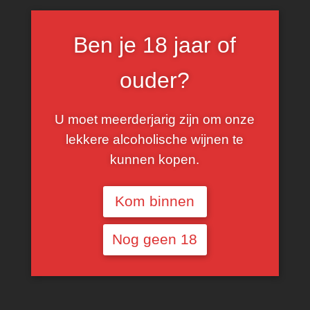
Ben je 18 jaar of
ouder?
U moet meerderjarig zijn om onze
lekkere alcoholische wijnen te
kunnen kopen.
Assemblage van Grenache, Cinsault en Syrah. Door
Kom binnen
Wine Enthusiast verkozen tot ‘The European Winery
of The Year 2014’.
Nog geen 18
SHARE THIS PRODUCT