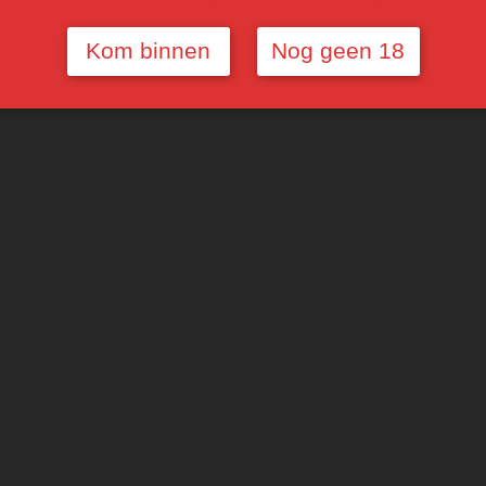
Beoordelingen
Kom binnen
Nog geen 18
CLASSIFICATIE
Wijn van oorsprong Stellenbosch.
REGIO
Lanzerac Estate is gelegen aan de ingang van de Jon
Stellenbosch. Dit prachtige domein huisvest een to
wijngaarden. Lanzerac is een grote naam in de Zuid-
Lanzerac bracht in 1959 de eerste commerciële pin
DRUIVENSOORT
Assemblage van Cabernet Sauvignon, Merlot, Shiraz,
Malbec.