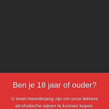
Pinotage
Voor
SHAR
Ben je 18 jaar of ouder?
Beschrijving
Bijkomend
U moet meerderjarig zijn om onze lekkere
alcoholische wijnen te kunnen kopen.