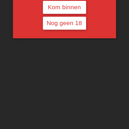
Kom binnen
Nog geen 18
Terramater Vineyard
Terramater Vineyard
Reserve Shiraz
Reserve Zinfandel
Cabernet
€
10,29
€
10,29
TOEVOEGEN AAN
WINKELWAGEN
TOEVOEGEN AAN
WINKELWAGEN