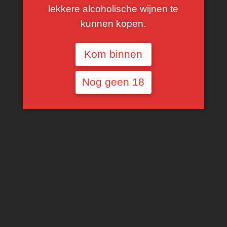
lekkere alcoholische wijnen te
kunnen kopen.
Kom binnen
Terramater Magis
Terramater Magis
Limited Reserve
Limited Reserve
Nog geen 18
€
16,68
€
16,68
TOEVOEGEN AAN
TOEVOEGEN AAN
WINKELWAGEN
WINKELWAGEN
Terramater Vineyard
Terramater Vineyard