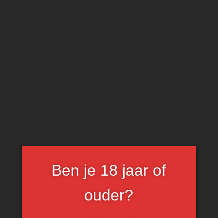
0
Rode wijnen
Ben je 18 jaar of
FILTER
ouder?