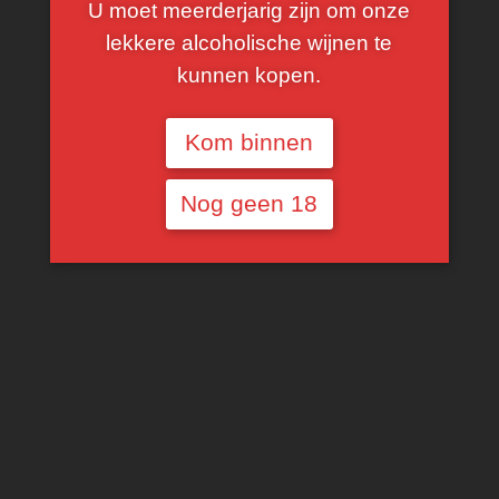
U moet meerderjarig zijn om onze
lekkere alcoholische wijnen te
kunnen kopen.
Kom binnen
Nog geen 18
Vina Sastre Pago De
Vina Sastre Crianza
Santa Cruz
Voorlopig niet
beschikbaar
Voorlopig niet
beschikbaar
€
15,00
€
15,00
MEER INFORMATIE
MEER INFORMATIE