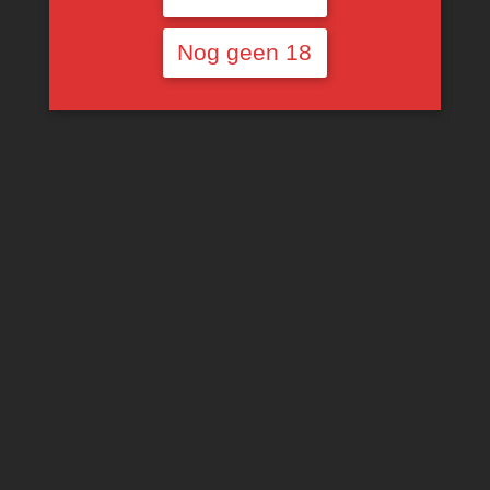
Nog geen 18
Vina Sastre Roble
Vina Sastre Pesus
€
16,68
Voorlopig niet
TOEVOEGEN AAN
beschikbaar
WINKELWAGEN
€
15,00
MEER INFORMATIE