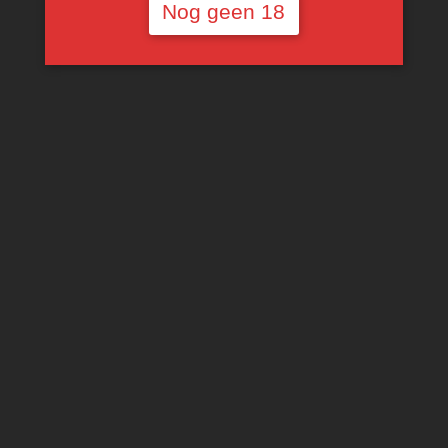
Nog geen 18
Val d’Oca
Valdobbiadene DOCG
Superiore Extra Dry
€
21,79
TOEVOEGEN AAN
WINKELWAGEN
IK HELP JE ZOEKEN … :