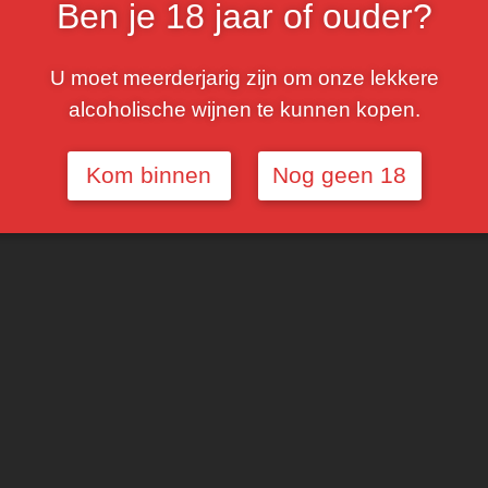
Ben je 18 jaar of ouder?
U moet meerderjarig zijn om onze lekkere
alcoholische wijnen te kunnen kopen.
Kom binnen
Nog geen 18
p Paul Sauer
orlopig niet beschikbaar
NFORMATIE