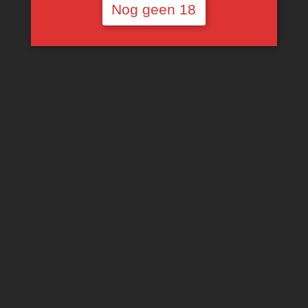
Nog geen 18
Vina Sastre Pago De
Santa Cruz
Voorlopig niet
beschikbaar
€
15,00
MEER INFORMATIE
IK HELP JE ZOEKEN … :