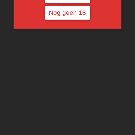
Nog geen 18
Kanonkop Kadette
Kanonkop Kadette
Pinotage Rosé
Cape Blend
€
12,59
€
14,38
TOEVOEGEN AAN
TOEVOEGEN AAN
WINKELWAGEN
WINKELWAGEN
Kanonkop Kadette