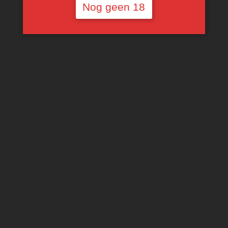
Nog geen 18
Glenelly Reserve Grand
Vin Blanc Chardonnay
Voorlopig niet
beschikbaar
€
15,00
MEER INFORMATIE
IK HELP JE ZOEKEN … :