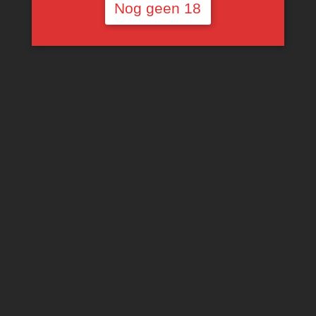
Nog geen 18
Glenelly Glass
Glenelly Glass
Collection Chardonnay
Collection Cabernet
Sauvignon
€
16,04
€
16,04
TOEVOEGEN AAN
WINKELWAGEN
TOEVOEGEN AAN
WINKELWAGEN
IK HELP JE ZOEKEN … :