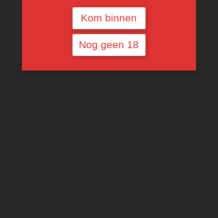
Kom binnen
Nog geen 18
Château l’Étoile de
Chai de Bordes Blanc
Clotte Saint-Émilion
€
10,29
Grand Cru
TOEVOEGEN AAN
WINKELWAGEN
Voorlopig niet
beschikbaar
€
15,00
MEER INFORMATIE