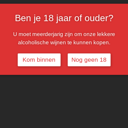
Ben je 18 jaar of ouder?
U moet meerderjarig zijn om onze lekkere
alcoholische wijnen te kunnen kopen.
Kom binnen
Nog geen 18
 Atamisque Chardonnay
Terramater Altum Chardonnay
orlopig niet beschikbaar
Voorlopig niet beschikbaa
€
15,00
NFORMATIE
MEER INFORMATIE