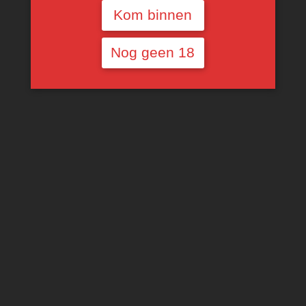
Kom binnen
Nog geen 18
Bodega Atamisque
Bodega Atamisque
Catalpa Assemblage
Catalpa Pinot Noir
€
16,04
Beoordeeld
TOEVOEGEN AAN
Voorlopig niet
5.00
WINKELWAGEN
van de 5
beschikbaar
€
16,50
MEER INFORMATIE