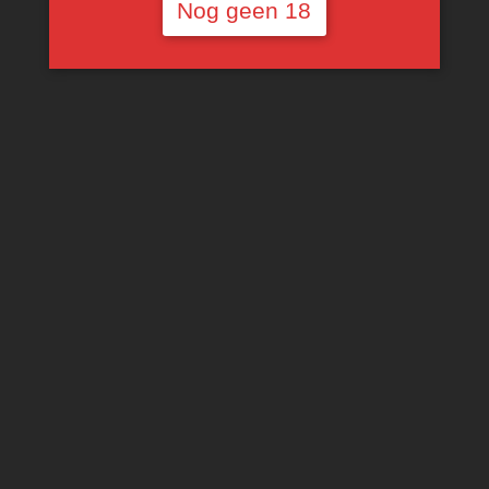
Nog geen 18
Kanonkop Kadette
Cape Blend
€
14,38
TOEVOEGEN AAN
WINKELWAGEN
IK HELP JE ZOEKEN … :