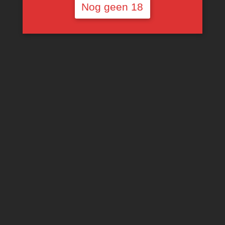
Nog geen 18
Glenelly Reserve Grand
Vin Blanc Chardonnay
Voorlopig niet
beschikbaar
€
15,00
MEER INFORMATIE
IK HELP JE ZOEKEN … :