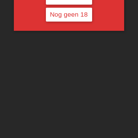
Nog geen 18
Peter Lehmann The
Peter Lehmann Portrait
Barossan
Barossa
€
18,34
Voorlopig niet
TOEVOEGEN AAN
beschikbaar
WINKELWAGEN
€
15,00
MEER INFORMATIE